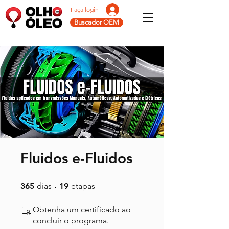
Faça login
Buscador OEM
Fluidos e-Fluidos
365 dias
19 etapas
365
dias
19
etapas
Obtenha um certificado ao
concluir o programa.